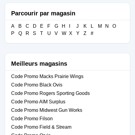
Parcourir par magasin
A
B
C
D
E
F
G
H
I
J
K
L
M
N
O
P
Q
R
S
T
U
V
W
X
Y
Z
#
Meilleurs magasins
Code Promo Macks Prairie Wings
Code Promo Black Ovis
Code Promo Rogers Sporting Goods
Code Promo AIM Surplus
Code Promo Midwest Gun Works
Code Promo Filson
Code Promo Field & Stream