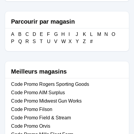
Parcourir par magasin
A
B
C
D
E
F
G
H
I
J
K
L
M
N
O
P
Q
R
S
T
U
V
W
X
Y
Z
#
Meilleurs magasins
Code Promo Rogers Sporting Goods
Code Promo AIM Surplus
Code Promo Midwest Gun Works
Code Promo Filson
Code Promo Field & Stream
Code Promo Orvis