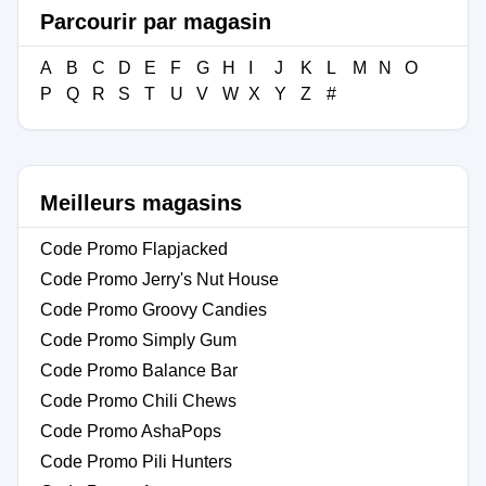
Parcourir par magasin
A
B
C
D
E
F
G
H
I
J
K
L
M
N
O
P
Q
R
S
T
U
V
W
X
Y
Z
#
Meilleurs magasins
Code Promo Flapjacked
Code Promo Jerry's Nut House
Code Promo Groovy Candies
Code Promo Simply Gum
Code Promo Balance Bar
Code Promo Chili Chews
Code Promo AshaPops
Code Promo Pili Hunters