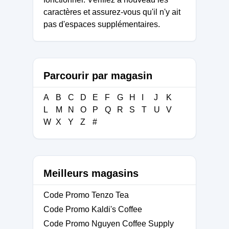
caractères et assurez-vous qu'il n'y ait
pas d'espaces supplémentaires.
Parcourir par magasin
A
B
C
D
E
F
G
H
I
J
K
L
M
N
O
P
Q
R
S
T
U
V
W
X
Y
Z
#
Meilleurs magasins
Code Promo Tenzo Tea
Code Promo Kaldi's Coffee
Code Promo Nguyen Coffee Supply