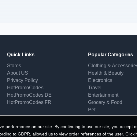
Quick Links
Popular Categories
Stores
Clothing & Accessorie
About US
Health & Beauty
Privacy Policy
Electronics
HotPromoCodes
Travel
HotPromoCodes DE
Entertainment
HotPromoCodes FR
Grocery & Food
Pet
e performance on our site. By continuing to use our site, you accept o
ording to GDPR, allowed us to view order references of the user. Clicki