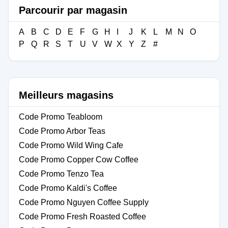
Parcourir par magasin
A
B
C
D
E
F
G
H
I
J
K
L
M
N
O
P
Q
R
S
T
U
V
W
X
Y
Z
#
Meilleurs magasins
Code Promo Teabloom
Code Promo Arbor Teas
Code Promo Wild Wing Cafe
Code Promo Copper Cow Coffee
Code Promo Tenzo Tea
Code Promo Kaldi's Coffee
Code Promo Nguyen Coffee Supply
Code Promo Fresh Roasted Coffee