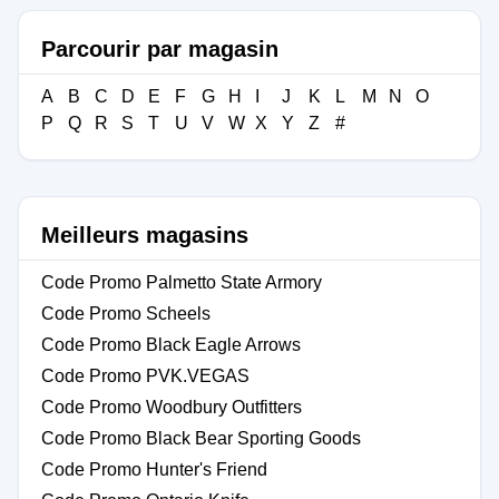
Parcourir par magasin
A
B
C
D
E
F
G
H
I
J
K
L
M
N
O
P
Q
R
S
T
U
V
W
X
Y
Z
#
Meilleurs magasins
Code Promo Palmetto State Armory
Code Promo Scheels
Code Promo Black Eagle Arrows
Code Promo PVK.VEGAS
Code Promo Woodbury Outfitters
Code Promo Black Bear Sporting Goods
Code Promo Hunter's Friend