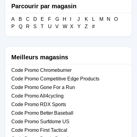
Parcourir par magasin
A
B
C
D
E
F
G
H
I
J
K
L
M
N
O
P
Q
R
S
T
U
V
W
X
Y
Z
#
Meilleurs magasins
Code Promo Chromeburner
Code Promo Competitive Edge Products
Code Promo Gone For a Run
Code Promo All4cycling
Code Promo RDX Sports
Code Promo Better Baseball
Code Promo Surfdome US
Code Promo First Tactical