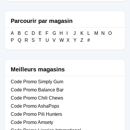
Parcourir par magasin
A
B
C
D
E
F
G
H
I
J
K
L
M
N
O
P
Q
R
S
T
U
V
W
X
Y
Z
#
Meilleurs magasins
Code Promo Simply Gum
Code Promo Balance Bar
Code Promo Chili Chews
Code Promo AshaPops
Code Promo Pili Hunters
Code Promo Amsety