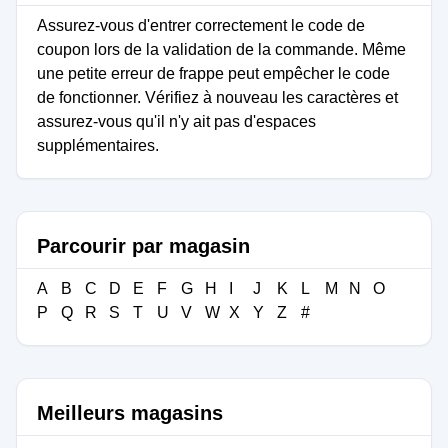
Assurez-vous d'entrer correctement le code de
coupon lors de la validation de la commande. Même
une petite erreur de frappe peut empêcher le code
de fonctionner. Vérifiez à nouveau les caractères et
assurez-vous qu'il n'y ait pas d'espaces
supplémentaires.
Parcourir par magasin
A
B
C
D
E
F
G
H
I
J
K
L
M
N
O
P
Q
R
S
T
U
V
W
X
Y
Z
#
Meilleurs magasins