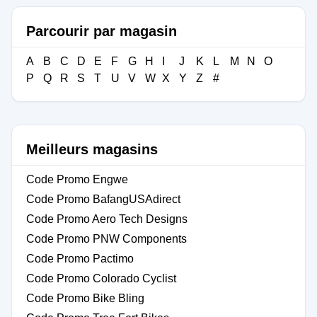
Parcourir par magasin
A
B
C
D
E
F
G
H
I
J
K
L
M
N
O
P
Q
R
S
T
U
V
W
X
Y
Z
#
Meilleurs magasins
Code Promo Engwe
Code Promo BafangUSAdirect
Code Promo Aero Tech Designs
Code Promo PNW Components
Code Promo Pactimo
Code Promo Colorado Cyclist
Code Promo Bike Bling