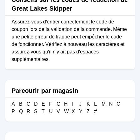
Great Lakes Skipper
Assurez-vous d'entrer correctement le code de
coupon lors de la validation de la commande. Même
une petite erreur de frappe peut empêcher le code
de fonctionner. Vérifiez à nouveau les caractères et
assurez-vous qu'il n'y ait pas d'espaces
supplémentaires.
Parcourir par magasin
A
B
C
D
E
F
G
H
I
J
K
L
M
N
O
P
Q
R
S
T
U
V
W
X
Y
Z
#