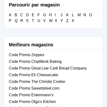
Parcourir par magasin
A
B
C
D
E
F
G
H
I
J
K
L
M
N
O
P
Q
R
S
T
U
V
W
X
Y
Z
#
Meilleurs magasins
Code Promo Zeppes
Code Promo ChipMonk Baking
Code Promo Great Low Carb Bread Company
Code Promo Eli Cheesecake
Code Promo The Christie Cookie
Code Promo Sweetstreet.com
Code Promo Entenmann's
Code Promo Olga's Kitchen