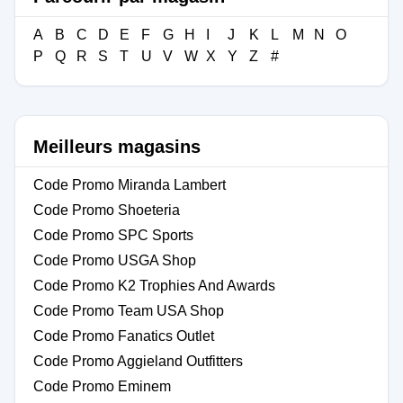
A
B
C
D
E
F
G
H
I
J
K
L
M
N
O
P
Q
R
S
T
U
V
W
X
Y
Z
#
Meilleurs magasins
Code Promo Miranda Lambert
Code Promo Shoeteria
Code Promo SPC Sports
Code Promo USGA Shop
Code Promo K2 Trophies And Awards
Code Promo Team USA Shop
Code Promo Fanatics Outlet
Code Promo Aggieland Outfitters
Code Promo Eminem